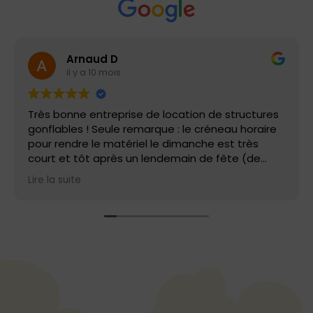
Arnaud D
il y a 10 mois
Très bonne entreprise de location de structures
gonflables ! Seule remarque : le créneau horaire
pour rendre le matériel le dimanche est très
court et tôt après un lendemain de fête (de
9h00 à 10h00). Les prix sont corrects si vous
Lire la suite
récupérez et montez la structure vous-même et
que vous bénéficiez à certains moments de
l'année de promotion. Merci à l'équipe d'air
bambino !