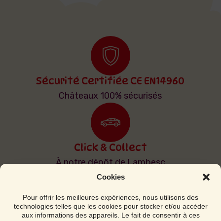
Sécurité Certifiée CE EN14960
Châteaux 100% sécurisés
Click & Collect
À notre dépôt de Lambesc
Cookies
Pour offrir les meilleures expériences, nous utilisons des
technologies telles que les cookies pour stocker et/ou accéder
Livraison & Installation
aux informations des appareils. Le fait de consentir à ces