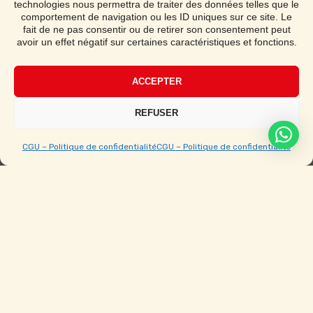
technologies nous permettra de traiter des données telles que le
Demander un devis
comportement de navigation ou les ID uniques sur ce site. Le
fait de ne pas consentir ou de retirer son consentement peut
avoir un effet négatif sur certaines caractéristiques et fonctions.
Notice de montage
ACCEPTER
Étape par étape avec vidéo
REFUSER
CGU – Politique de confidentialité
CGU – Politique de confidentialité
Ouvert du Lundi au Samedi de 9h à 19h