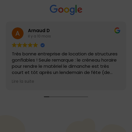
Arnaud D
il y a 10 mois
Très bonne entreprise de location de structures
gonflables ! Seule remarque : le créneau horaire
pour rendre le matériel le dimanche est très
court et tôt après un lendemain de fête (de
9h00 à 10h00). Les prix sont corrects si vous
Lire la suite
récupérez et montez la structure vous-même et
que vous bénéficiez à certains moments de
l'année de promotion. Merci à l'équipe d'air
bambino !