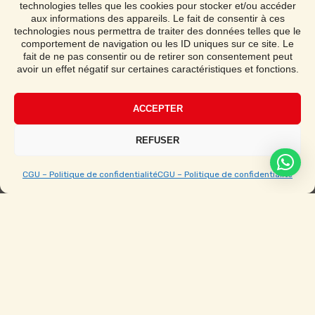
Livraison & Installation
technologies telles que les cookies pour stocker et/ou accéder
aux informations des appareils. Le fait de consentir à ces
Demander un devis
technologies nous permettra de traiter des données telles que le
comportement de navigation ou les ID uniques sur ce site. Le
fait de ne pas consentir ou de retirer son consentement peut
avoir un effet négatif sur certaines caractéristiques et fonctions.
Notice de montage
ACCEPTER
Étape par étape avec vidéo
REFUSER
CGU – Politique de confidentialité
CGU – Politique de confidentialité
Ouvert du Lundi au Samedi de 9h à 19h