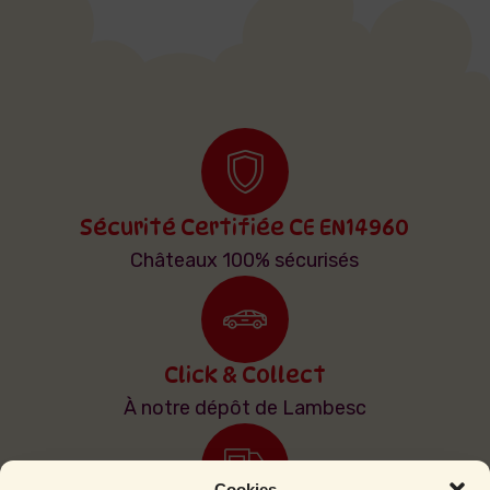
Sécurité Certifiée CE EN14960
Châteaux 100% sécurisés
Click & Collect
À notre dépôt de Lambesc
Cookies