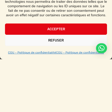
technologies nous permettra de traiter des données telles que le
Demander un devis
comportement de navigation ou les ID uniques sur ce site. Le
fait de ne pas consentir ou de retirer son consentement peut
avoir un effet négatif sur certaines caractéristiques et fonctions.
Notice de montage
ACCEPTER
Étape par étape avec vidéo
REFUSER
CGU – Politique de confidentialité
CGU – Politique de confidentialité
Ouvert du Lundi au Samedi de 9h à 19h