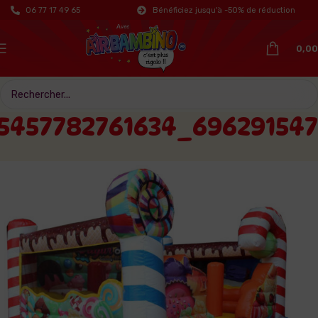
06 77 17 49 65
Bénéficiez jusqu'à -50% de réduction
0,00
75457782761634_69629154