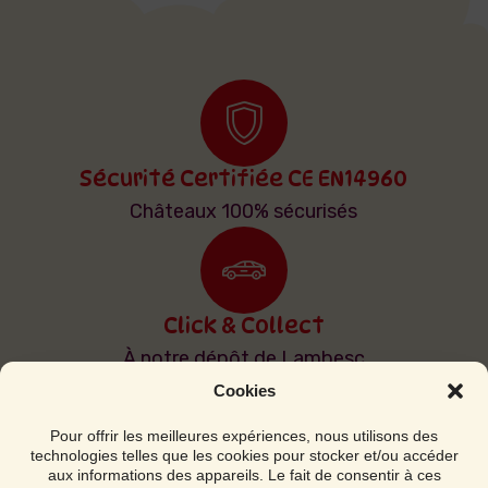
Sécurité Certifiée CE EN14960
Châteaux 100% sécurisés
Click & Collect
À notre dépôt de Lambesc
Cookies
Pour offrir les meilleures expériences, nous utilisons des
technologies telles que les cookies pour stocker et/ou accéder
Livraison & Installation
aux informations des appareils. Le fait de consentir à ces