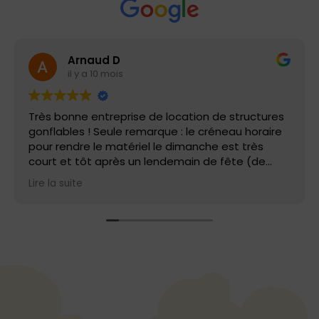
Arnaud D
il y a 10 mois
Très bonne entreprise de location de structures
gonflables ! Seule remarque : le créneau horaire
pour rendre le matériel le dimanche est très
court et tôt après un lendemain de fête (de
9h00 à 10h00). Les prix sont corrects si vous
Lire la suite
récupérez et montez la structure vous-même et
que vous bénéficiez à certains moments de
l'année de promotion. Merci à l'équipe d'air
bambino !