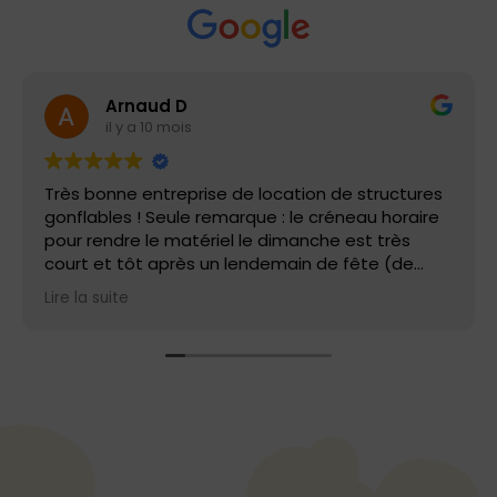
Arnaud D
il y a 10 mois
Très bonne entreprise de location de structures
gonflables ! Seule remarque : le créneau horaire
pour rendre le matériel le dimanche est très
court et tôt après un lendemain de fête (de
9h00 à 10h00). Les prix sont corrects si vous
Lire la suite
récupérez et montez la structure vous-même et
que vous bénéficiez à certains moments de
l'année de promotion. Merci à l'équipe d'air
bambino !