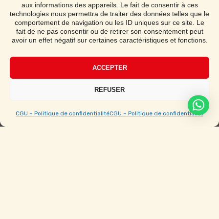
aux informations des appareils. Le fait de consentir à ces
Demander un devis
technologies nous permettra de traiter des données telles que le
comportement de navigation ou les ID uniques sur ce site. Le
fait de ne pas consentir ou de retirer son consentement peut
avoir un effet négatif sur certaines caractéristiques et fonctions.
Notice de montage
ACCEPTER
Étape par étape avec vidéo
REFUSER
CGU – Politique de confidentialité
CGU – Politique de confidentialité
Ouvert du Lundi au Samedi de 9h à 19h