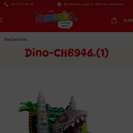
06 77 17 49 65
Bénéficiez jusqu'à -50% de réduction
0,00
Dino-CHB946.(1)