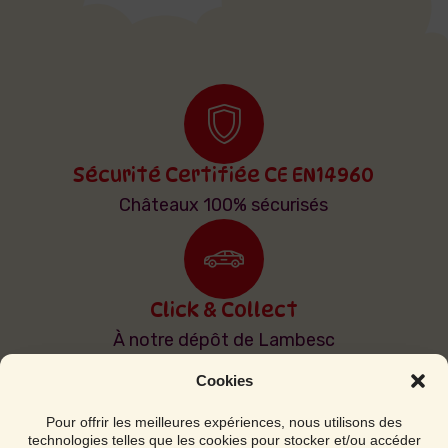
Sécurité Certifiée CE EN14960
Châteaux 100% sécurisés
Click & Collect
À notre dépôt de Lambesc
Cookies
Pour offrir les meilleures expériences, nous utilisons des
technologies telles que les cookies pour stocker et/ou accéder
Livraison & Installation