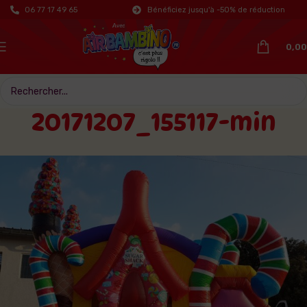
06 77 17 49 65
Bénéficiez jusqu'à -50% de réduction
0,00
20171207_155117-min