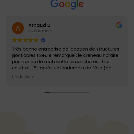
Arnaud D
il y a 10 mois
Très bonne entreprise de location de structures
gonflables ! Seule remarque : le créneau horaire
pour rendre le matériel le dimanche est très
court et tôt après un lendemain de fête (de
9h00 à 10h00). Les prix sont corrects si vous
Lire la suite
récupérez et montez la structure vous-même et
que vous bénéficiez à certains moments de
l'année de promotion. Merci à l'équipe d'air
bambino !