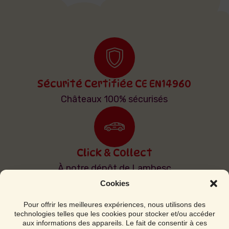
Sécurité Certifiée CE EN14960
Châteaux 100% sécurisés
Click & Collect
À notre dépôt de Lambesc
Cookies
Pour offrir les meilleures expériences, nous utilisons des
technologies telles que les cookies pour stocker et/ou accéder
Livraison & Installation
aux informations des appareils. Le fait de consentir à ces