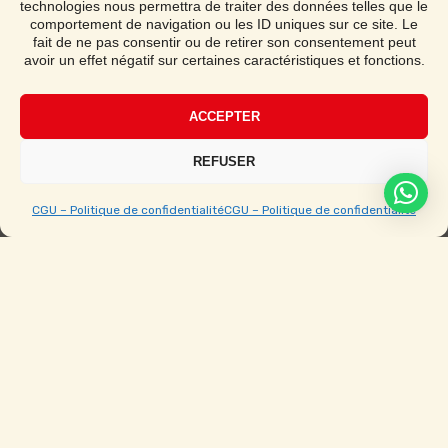
technologies nous permettra de traiter des données telles que le
Demander un devis
comportement de navigation ou les ID uniques sur ce site. Le
fait de ne pas consentir ou de retirer son consentement peut
avoir un effet négatif sur certaines caractéristiques et fonctions.
Notice de montage
ACCEPTER
Étape par étape avec vidéo
REFUSER
CGU – Politique de confidentialité
CGU – Politique de confidentialité
Ouvert du Lundi au Samedi de 9h à 19h