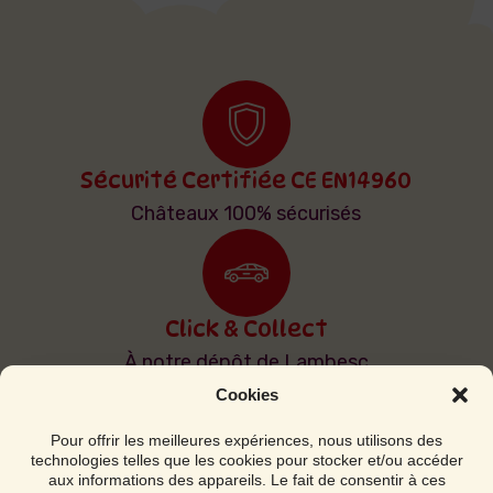
Sécurité Certifiée CE EN14960
Châteaux 100% sécurisés
Click & Collect
À notre dépôt de Lambesc
Cookies
Pour offrir les meilleures expériences, nous utilisons des
technologies telles que les cookies pour stocker et/ou accéder
Livraison & Installation
aux informations des appareils. Le fait de consentir à ces