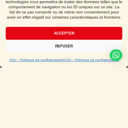
technologies nous permettra de traiter des données telles que le
Demander un devis
comportement de navigation ou les ID uniques sur ce site. Le
fait de ne pas consentir ou de retirer son consentement peut
avoir un effet négatif sur certaines caractéristiques et fonctions.
Notice de montage
ACCEPTER
Étape par étape avec vidéo
REFUSER
CGU – Politique de confidentialité
CGU – Politique de confidentialité
Ouvert du Lundi au Samedi de 9h à 19h