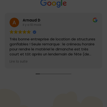
Arnaud D
il y a 10 mois
Très bonne entreprise de location de structures
gonflables ! Seule remarque : le créneau horaire
pour rendre le matériel le dimanche est très
court et tôt après un lendemain de fête (de
9h00 à 10h00). Les prix sont corrects si vous
Lire la suite
récupérez et montez la structure vous-même et
que vous bénéficiez à certains moments de
l'année de promotion. Merci à l'équipe d'air
bambino !