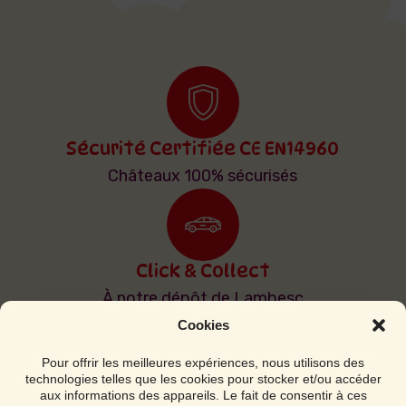
Sécurité Certifiée CE EN14960
Châteaux 100% sécurisés
Click & Collect
À notre dépôt de Lambesc
Cookies
Pour offrir les meilleures expériences, nous utilisons des
technologies telles que les cookies pour stocker et/ou accéder
Livraison & Installation
aux informations des appareils. Le fait de consentir à ces