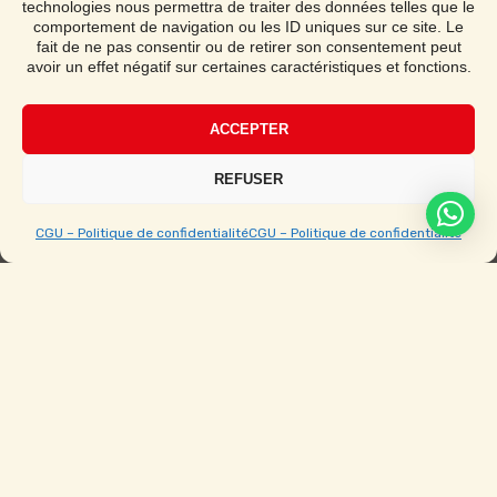
technologies nous permettra de traiter des données telles que le
Demander un devis
comportement de navigation ou les ID uniques sur ce site. Le
fait de ne pas consentir ou de retirer son consentement peut
avoir un effet négatif sur certaines caractéristiques et fonctions.
Notice de montage
ACCEPTER
Étape par étape avec vidéo
REFUSER
CGU – Politique de confidentialité
CGU – Politique de confidentialité
Ouvert du Lundi au Samedi de 9h à 19h