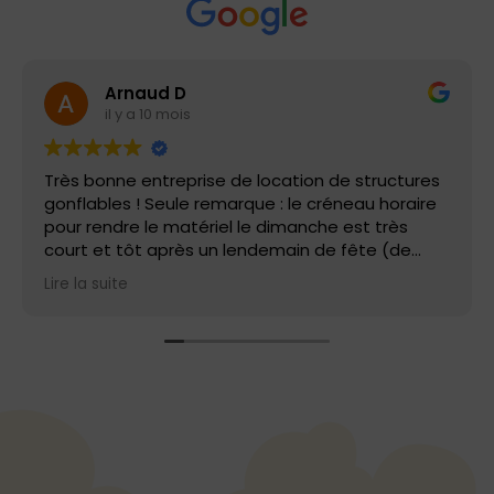
Arnaud D
il y a 10 mois
Très bonne entreprise de location de structures
gonflables ! Seule remarque : le créneau horaire
pour rendre le matériel le dimanche est très
court et tôt après un lendemain de fête (de
9h00 à 10h00). Les prix sont corrects si vous
Lire la suite
récupérez et montez la structure vous-même et
que vous bénéficiez à certains moments de
l'année de promotion. Merci à l'équipe d'air
bambino !