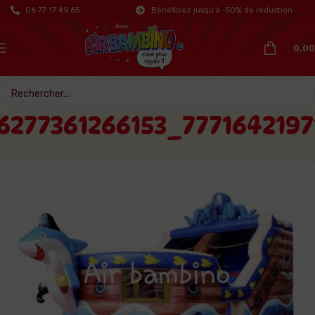
06 77 17 49 65
Bénéficiez jusqu'à -50% de réduction
0,00
6277361266153_777164219