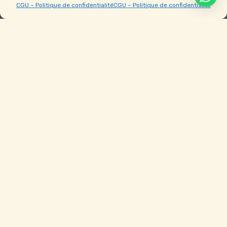
06 77 17 49 65
CGU – Politique de confidentialité
CGU – Politique de confidentialité
Nos châteaux gonflables
Châteaux 1er prix
Châteaux sans toboggan
Châteaux avec toboggans
Aquatiques gonflables
Jeux de kermesse & sportifs gonflables
Parcours gonflables
Toboggans gonflables
Châteaux gonflables de noël
Prestations Animations
Arbre de Noël
Anniversaire / Baptême
Maquillage enfants