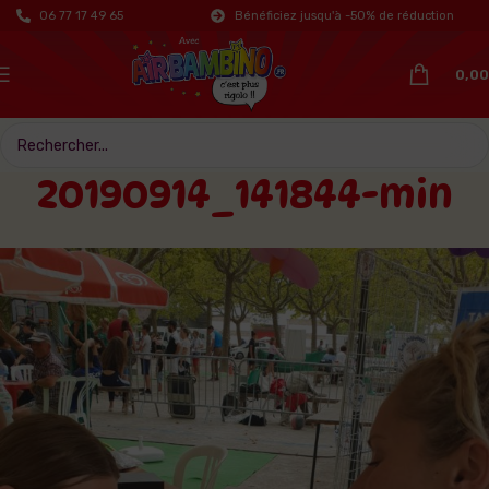
06 77 17 49 65
Bénéficiez jusqu'à -50% de réduction
0,00
20190914_141844-min