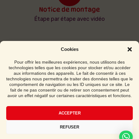
Notice de montage
Étape par étape avec vidéo
Cookies
Pour offrir les meilleures expériences, nous utilisons des
technologies telles que les cookies pour stocker et/ou accéder
aux informations des appareils. Le fait de consentir à ces
technologies nous permettra de traiter des données telles que le
comportement de navigation ou les ID uniques sur ce site. Le
fait de ne pas consentir ou de retirer son consentement peut
avoir un effet négatif sur certaines caractéristiques et fonctions.
Ouvert du Lundi au Samedi de 9h à 19h
SAS ANIM ELO
ACCEPTER
40 Avenue Jean Monnet
REFUSER
13410 LAMBESC