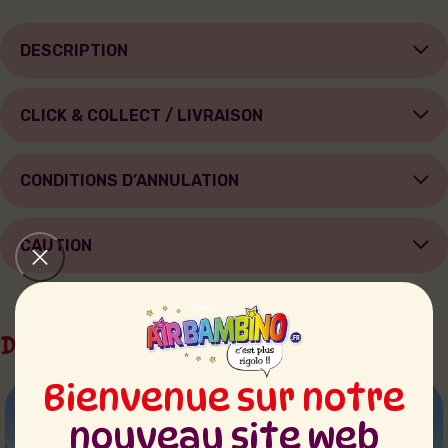
DESCRIPTION
CLICK & COLLECT / LIVRAISON
CONDITIONS D’ANNULATION
CAUTION
Dans la même catégorie
Bienvenue sur notre
nouveau site web