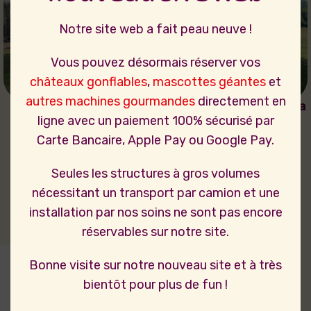
Notre site web a fait peau neuve !
Vous pouvez désormais réserver vos
châteaux gonflables
,
mascottes géantes
et
autres machines gourmandes
directement en
Château gonflable
Combo gonflable Panda
Jurassic
ligne avec un paiement 100% sécurisé par
250,00
€
Carte Bancaire, Apple Pay ou Google Pay.
190,00
€
Seules les structures à gros volumes
nécessitant un transport par camion et une
installation par nos soins ne sont pas encore
réservables sur notre site.
Bonne visite sur notre nouveau site et à très
bientôt pour plus de fun !