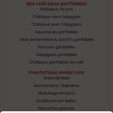
Nos châteaux gonflables
Châteaux 1er prix
Châteaux sans toboggan
Châteaux avec toboggans
Aquatiques gonflables
Jeux de kermesse & sportifs gonflables
Parcours gonflables
Toboggans gonflables
Châteaux gonflables de noël
Prestations Animations
Arbre de Noël
Anniversaire / Baptême
Maquillage enfants
Sculptures sur ballon
Mascottes géantes