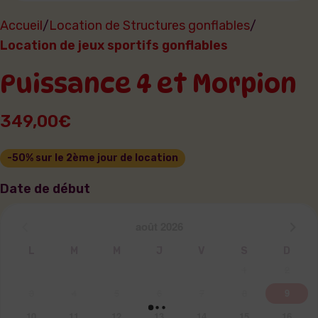
Accueil
Location de Structures gonflables
Location de jeux sportifs gonflables
Puissance 4 et Morpion
349,00
€
Date de début
août
2026
L
M
M
J
V
S
D
1
2
3
4
5
6
7
8
9
10
11
12
13
14
15
16