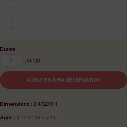
17
18
19
20
21
22
23
24
25
26
27
28
29
30
31
Durée
jour(s)
AJOUTER À MA RÉSERVATION
Dimensions :
2.4X2X3H
Ages :
à partir de 5 ans