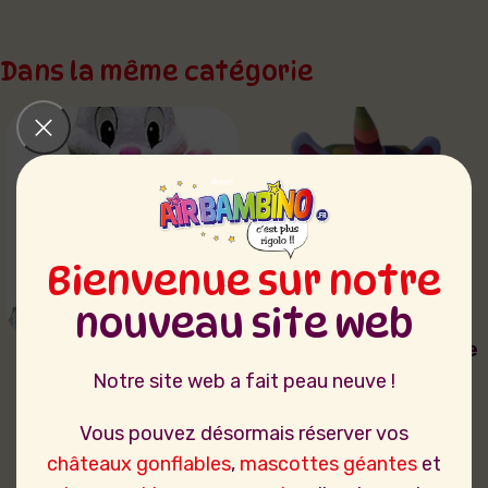
Dans la même catégorie
Bienvenue sur notre
nouveau site web
Mascotte Lapin de
Mascotte Luxe Licorne
Pâques
Notre site web a fait peau neuve !
80,00
€
60,00
€
Vous pouvez désormais réserver vos
châteaux gonflables
,
mascottes géantes
et