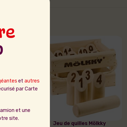
re
b
géantes
et
autres
curisé par Carte
camion et une
tre site.
KAPLA
Jeu de quilles Mölkky