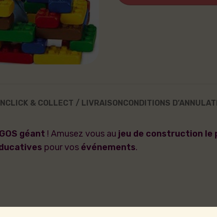
ON
CLICK & COLLECT / LIVRAISON
CONDITIONS D’ANNULAT
EGOS géant
! Amusez vous au
jeu de construction le
éducatives
pour vos
événements
.