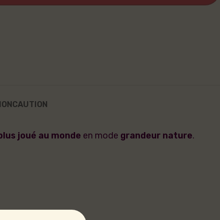
ION
CAUTION
 plus joué au monde
en mode
grandeur nature
.