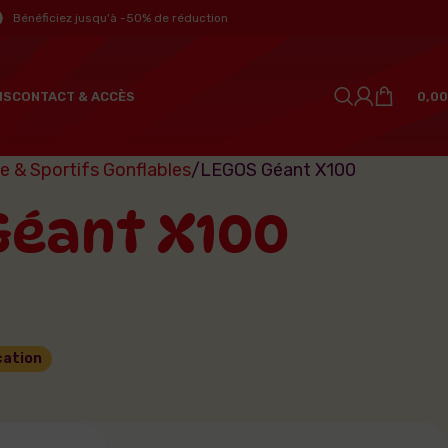
Bénéficiez jusqu'à -50% de réduction
NS
CONTACT & ACCÈS
0,00
 & Sportifs Gonflables
LEGOS Géant X100
Géant X100