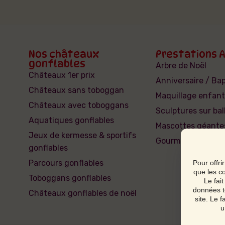
Nos châteaux
Prestations 
gonflables
Arbre de Noël
Châteaux 1er prix
Anniversaire / B
Châteaux sans toboggan
Maquillage enfant
Châteaux avec toboggans
Sculptures sur bal
Aquatiques gonflables
Mascottes géante
Jeux de kermesse & sportifs
Gourmandises
gonflables
Parcours gonflables
Pour offri
que les c
Toboggans gonflables
Le fai
données t
Châteaux gonflables de noël
site. Le 
u