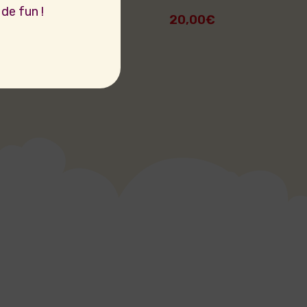
de fun !
20,00
€