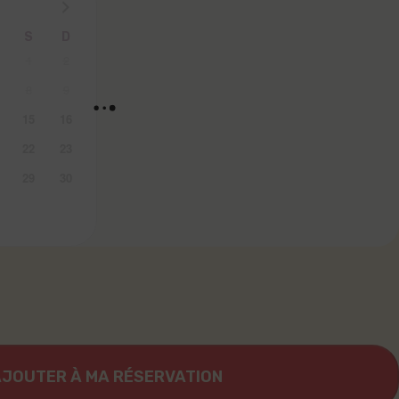
S
D
1
2
8
9
15
16
22
23
29
30
JOUTER À MA RÉSERVATION