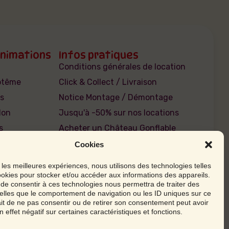
Animations
Infos pratiques
Conditions générales de location
aptême
Click & Collect / Livraison
s
Notice Montage / Démontage
lon
Jusqu'à -50% sur nos locations
s
Acheter un Château Gonflable
Cookies
r les meilleures expériences, nous utilisons des technologies telles
ookies pour stocker et/ou accéder aux informations des appareils.
t de consentir à ces technologies nous permettra de traiter des
elles que le comportement de navigation ou les ID uniques sur ce
fait de ne pas consentir ou de retirer son consentement peut avoir
n effet négatif sur certaines caractéristiques et fonctions.