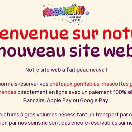
ienvenue sur not
nouveau site we
Notre site web a fait peau neuve !
ormais réserver vos
châteaux gonflables
,
mascottes 
mandes
directement en ligne avec un paiement 100% sé
Bancaire, Apple Pay ou Google Pay.
tructures à gros volumes nécessitant un transport par 
tion par nos soins ne sont pas encore réservables sur no
aux canards sirène
Jeu en Bois de 