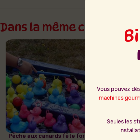
Dans la même catégorie
B
Vous pouvez dés
machines gour
Seules les s
installa
Pêche aux canards fête foraine
Pêche 