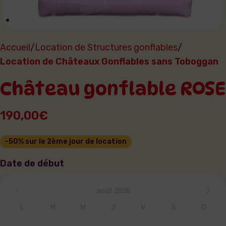
Accueil
Location de Structures gonflables
Location de Châteaux Gonflables sans Toboggan
Château gonflable ROSE
190,00
€
Date de début
août
2026
L
M
M
J
V
S
D
1
2