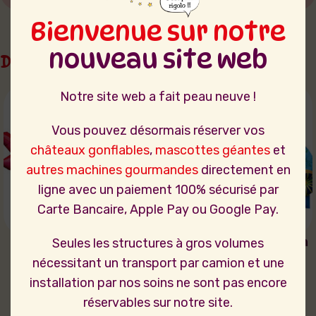
Bienvenue sur notre
nouveau site web
Dans la même catégorie
Notre site web a fait peau neuve !
Vous pouvez désormais réserver vos
châteaux gonflables
,
mascottes géantes
et
autres machines gourmandes
directement en
ligne avec un paiement 100% sécurisé par
Carte Bancaire, Apple Pay ou Google Pay.
Château Gonflable 3
Château Air Cendrillon
Seules les structures à gros volumes
Masques
nécessitant un transport par camion et une
150,00
€
installation par nos soins ne sont pas encore
150,00
€
réservables sur notre site.