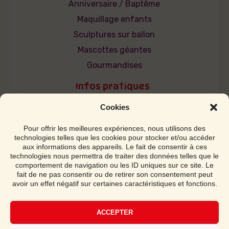
Anniversaire / Baptême
Maquillage enfants
Sculptures sur ballon
Mascottes géantes
Gourmandises
Infos pratiques
Conditions générales de location
Cookies
Click & Collect / Livraison
Notice Montage / Démontage
Pour offrir les meilleures expériences, nous utilisons des
technologies telles que les cookies pour stocker et/ou accéder
Jusqu'à -50% sur nos locations
aux informations des appareils. Le fait de consentir à ces
technologies nous permettra de traiter des données telles que le
Acheter un Château Gonflable
comportement de navigation ou les ID uniques sur ce site. Le
fait de ne pas consentir ou de retirer son consentement peut
avoir un effet négatif sur certaines caractéristiques et fonctions.
Réservation sécurisée
ACCEPTER