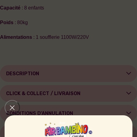
Capacité
: 8 enfants
Poids
: 80kg
Alimentations
: 1 soufflerie 1100W/220V
DESCRIPTION
CLICK & COLLECT / LIVRAISON
CONDITIONS D’ANNULATION
CAUTION